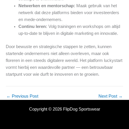
Netwerken en mentorschap:
Maak gebruik van het
netwerk dat deze platforms bieden voor investeerders
en mede-ondernemers.
Continu leren:
Volg trainingen en workshops om altijd
up-to-date te blijven in digitale marketing en innovatie.
Door bewuste en strategische stappen te zetten, kunnen
startende ondernemers niet alleen overleven, maar ook
floreren in een steeds digitalere wereld. Het platform luckystart
vormt hierbij een waardevolle partner — een betrouwbaar
startpunt voor wie durft te innoveren en te groeien.
←
Previous Post
Next Post
→
Copyright © 2026 FlipDog Sportswear