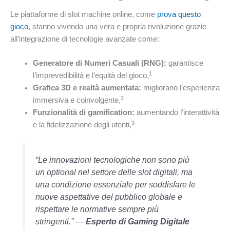
Le piattaforme di slot machine online, come
prova questo
gioco
, stanno vivendo una vera e propria rivoluzione grazie
all’integrazione di tecnologie avanzate come:
Generatore di Numeri Casuali (RNG):
garantisce
1
l’imprevedibilità e l’equità del gioco,
Grafica 3D e realtà aumentata:
migliorano l’esperienza
2
immersiva e coinvolgente,
Funzionalità di gamification:
aumentando l’interattività
3
e la fidelizzazione degli utenti,
“
Le innovazioni tecnologiche non sono più
un optional nel settore delle slot digitali, ma
una condizione essenziale per soddisfare le
nuove aspettative del pubblico globale e
rispettare le normative sempre più
stringenti.
” —
Esperto di Gaming Digitale