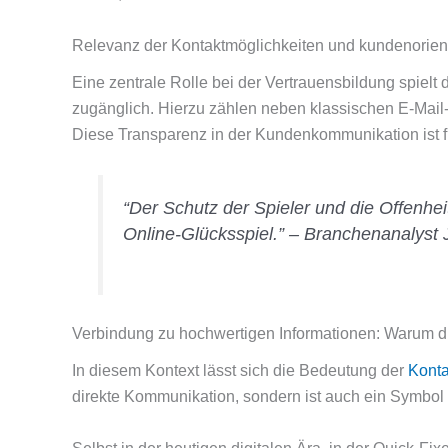
Relevanz der Kontaktmöglichkeiten und kundenorient
Eine zentrale Rolle bei der Vertrauensbildung spielt 
zugänglich. Hierzu zählen neben klassischen E-Mail-
Diese Transparenz in der Kundenkommunikation ist fü
“Der Schutz der Spieler und die Offenhe
Online-Glücksspiel.” – Branchenanalyst
Verbindung zu hochwertigen Informationen: Warum die
In diesem Kontext lässt sich die Bedeutung der
Konta
direkte Kommunikation, sondern ist auch ein Symbol f