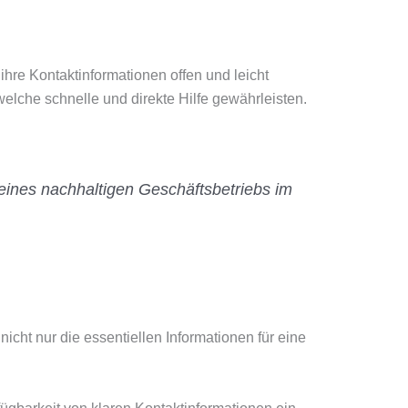
ihre Kontaktinformationen offen und leicht
elche schnelle und direkte Hilfe gewährleisten.
 eines nachhaltigen Geschäftsbetriebs im
icht nur die essentiellen Informationen für eine